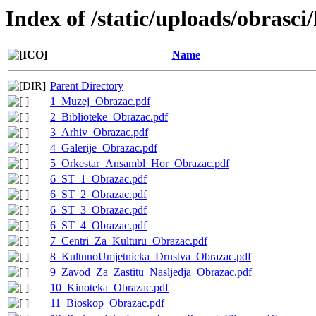
Index of /static/uploads/obrasc
Name
Parent Directory
1_Muzej_Obrazac.pdf
2_Biblioteke_Obrazac.pdf
3_Arhiv_Obrazac.pdf
4_Galerije_Obrazac.pdf
5_Orkestar_Ansambl_Hor_Obrazac.pdf
6_ST_1_Obrazac.pdf
6_ST_2_Obrazac.pdf
6_ST_3_Obrazac.pdf
6_ST_4_Obrazac.pdf
7_Centri_Za_Kulturu_Obrazac.pdf
8_KultunoUmjetnicka_Drustva_Obrazac.pdf
9_Zavod_Za_Zastitu_Nasljedja_Obrazac.pdf
10_Kinoteka_Obrazac.pdf
11_Bioskop_Obrazac.pdf