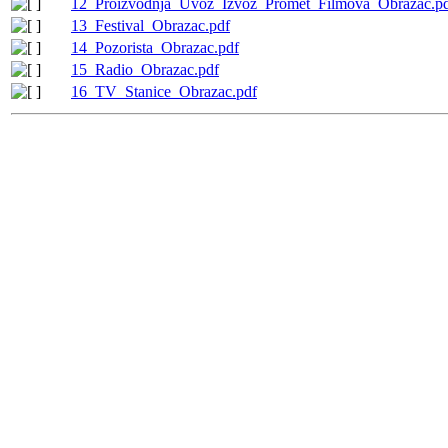
12_Proizvodnja_Uvoz_Izvoz_Promet_Filmova_Obrazac.p
13_Festival_Obrazac.pdf
14_Pozorista_Obrazac.pdf
15_Radio_Obrazac.pdf
16_TV_Stanice_Obrazac.pdf