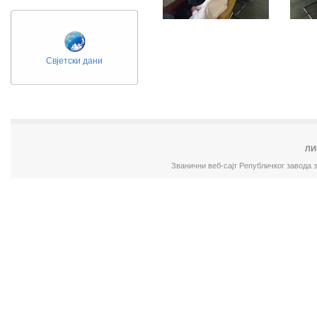
Свјетски дани
ЛИ
Званични веб-сајт Републичког завода 