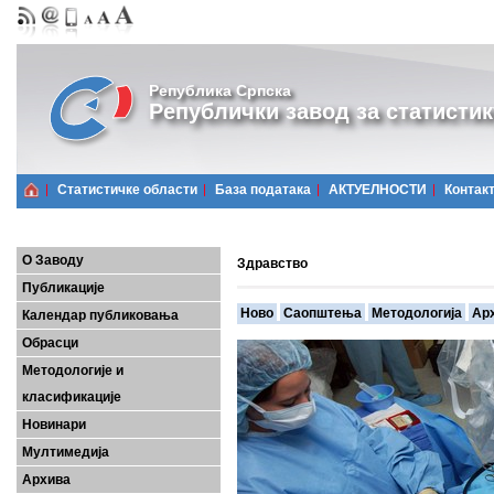
Република Српска
Републички завод за статистик
Статистичке области
Базa података
АКТУЕЛНОСТИ
Контак
О Заводу
Здравство
Публикације
Ново
Саопштења
Методологија
Ар
Календар публиковања
Обрасци
Методологије и
класификације
Новинари
Мултимедија
Архива