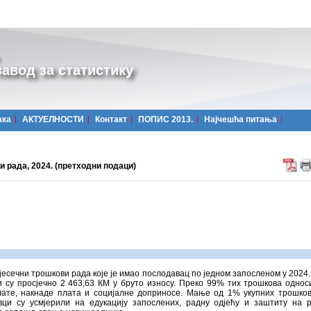
авод за статистику
ака
АКТУЕЛНОСТИ
Контакт
ПОПИС 2013.
Најчешћa питања
 рада, 2024. (претходни подаци)
јесечни трошкови рада које је имао послодавац по једном запосленом у 2024.
 су просјечно 2 463,63 КМ у бруто износу. Преко 99% тих трошкова однос
лате, накнаде плата и социјалне доприносе. Мање од 1% укупних трошко
вци су усмјерили на едукацију запослених, радну одјећу и заштиту на 