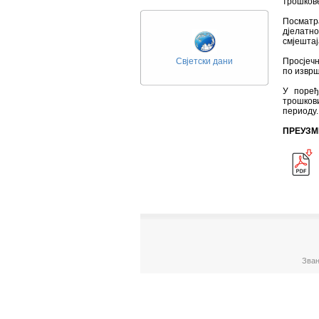
трошков
Посматр
дјелатно
смјештај
Свјетски дани
Просјечн
по изврш
У поређ
трошков
периоду.
ПРЕУЗМ
Зван