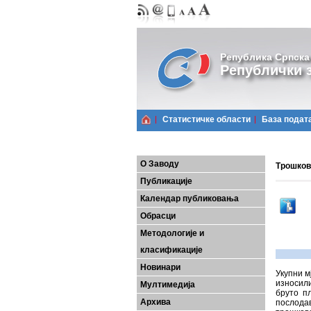
Република Српска
Републички з
Статистичке области
Базa подат
О Заводу
Трошкови
Публикације
Календар публиковања
Обрасци
Методологије и
класификације
Новинари
Укупни м
износили
Мултимедија
бруто п
Архива
послода