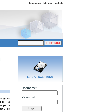
ћирилица
latinica
english
БАЗA ПОДАТАКА
Username:
Password:
 години
и се на
ва рада
раду те