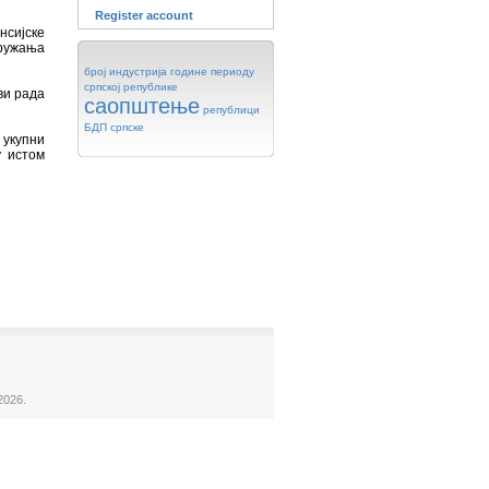
Register account
нсијске
пружања
број
индустрија
године
периоду
српској
републике
ви рада
саопштење
републици
БДП
српске
укупни
у истом
2026.