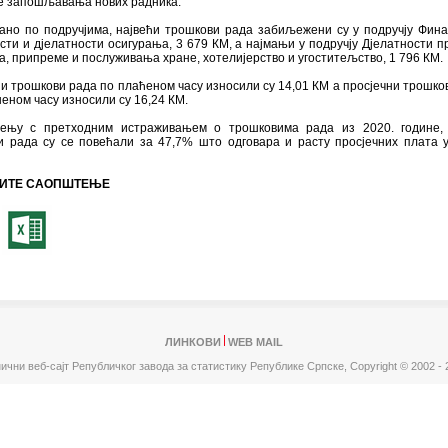
е запошљавања нових радника.
ано по подручјима, највећи трошкови рада забиљежени су у подручју Фина
сти и дјелатности осигурања, 3 679 КМ, a најмањи у подручју Дјелатности 
а, припреме и послуживања хране, хотелијерство и угоститељство, 1 796 КМ.
и трошкови рада по плаћеном часу износили су 14,01 КМ а просјечни трошко
еном часу износили су 16,24 КМ.
ењу с претходним истраживањем о трошковима рада из 2020. године, 
и рада су се повећали за 47,7% што одговара и расту просјечних плата 
ИТЕ САОПШТЕЊЕ
ЛИНКОВИ
WEB MAIL
ични веб-сајт Републичког завода за статистику Републике Српске,
Copyright © 2002 - 