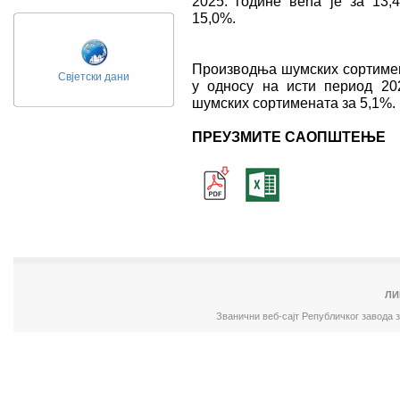
2025. године већа је за 13,
15,0%.
Производња шумских сортимена
Свјетски дани
у односу на исти период 202
шумских сортимената за 5,1%.
ПРЕУЗМИТЕ САОПШТЕЊЕ
ЛИ
Званични веб-сајт Републичког завода 