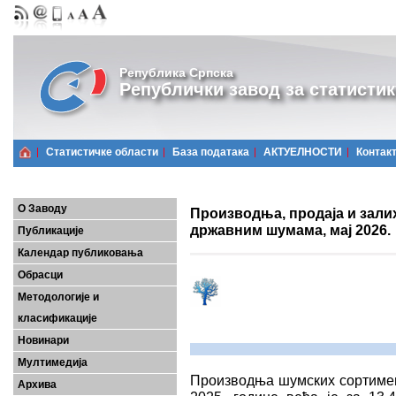
Република Српска
Републички завод за статистик
Статистичке области
Базa података
АКТУЕЛНОСТИ
Контак
О Заводу
Производња, продаја и зали
државним шумама, мај 2026.
Публикације
Календар публиковања
Обрасци
Методологије и
класификације
Новинари
Мултимедија
Производња шумских сортимена
Архива