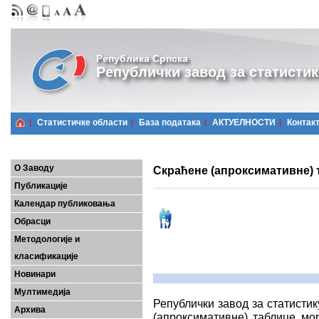
Република Српска
Републички завод за статистик
Статистичке области
Базa података
АКТУЕЛНОСТИ
Контак
О Заводу
Скраћене (апроксимативне) 
Публикације
Календар публиковања
Обрасци
Методологије и
класификације
Новинари
Мултимедија
Републички завод за статисти
Архива
(апроксимативне) таблице мор