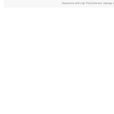
Званични веб-сајт Републичког завода 