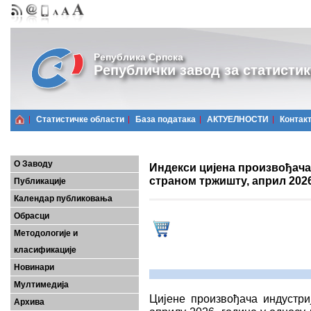
Република Српска
Републички завод за статистик
Статистичке области
Базa података
АКТУЕЛНОСТИ
Контак
О Заводу
Индекси цијена произвођача
страном тржишту, април 2026
Публикације
Календар публиковања
Обрасци
Методологије и
класификације
Новинари
Мултимедија
Цијенe произвођачa индустри
Архива