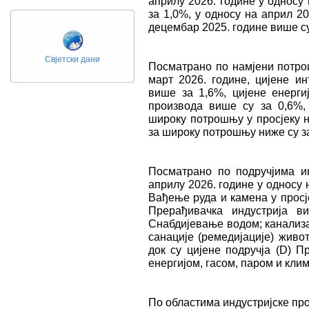
априлу 2026. године у односу 
за 1,0%, у односу на април 2
децембар 2025. године више су
Свјетски дани
Посматрано по намјени потрош
март 2026. године, цијене ин
више за 1,6%, цијене енерги
производа више су за 0,6%, 
широку потрошњу у просјеку н
за широку потрошњу ниже су з
Посматрано по подручјима и
априлу 2026. године у односу н
Вађење руда и камена у просје
Прерађивачка индустрија в
Снабдијевање водом; канализа
санације (ремедијације) живо
док су цијене подручја (D) 
енергијом, гасом, паром и клим
По областима индустријске про