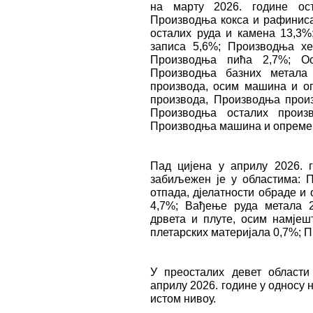
на марту 2026. године ост
Производња кокса и рафинис
осталих руда и камена 13,
записа 5,6%; Производња хе
Производња пића 2,7%; Ост
Производња базних метала 
производа, осим машина и о
производа, Производња произ
Производња осталих произ
Производња машина и опреме д
Пад цијена у априлу 2026. 
забиљежен је у областима: 
отпада, дјелатности обраде и
4,7%; Вађење руда метала 
дрвета и плуте, осим намјеш
плетарских материјала 0,7%; 
У преосталих девет области
априлу 2026. године у односу н
истом нивоу.