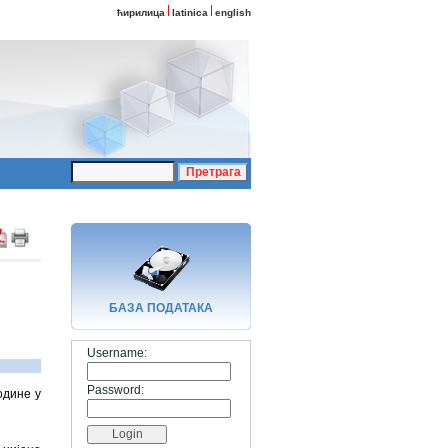
ћирилица
latinica
english
БАЗA ПОДАТАКА
Username:
Password:
одине у