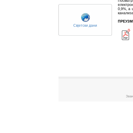
Посмат
електро
0,9%, a 
канализа
ПРЕУЗМ
Свјетски дани
Зван