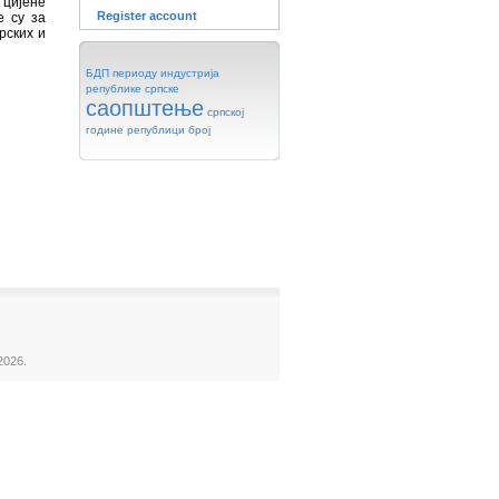
цијене
Register account
е су за
рских и
БДП
периоду
индустрија
републике
српске
саопштење
српској
године
републици
број
2026.