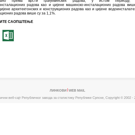
рано према врсти грађевинских радова, у истом периоду, 
инсталационих радова као и цијене машинско-инсталационих радова виш
цијене архитектонских и конструкционих радова као и цијене водоинсталате
ционих радова више су за 1,1%.
ИТЕ САОПШТЕЊЕ
ЛИНКОВИ
WEB MAIL
ични веб-сајт Републичког завода за статистику Републике Српске,
Copyright © 2002 - 