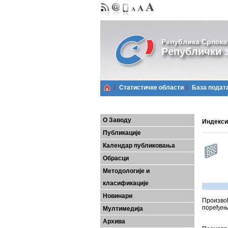
Република Српска
Републички з
Статистичке области
Базa подат
О Заводу
Индекси 
Публикације
Календар публиковања
Обрасци
Методологије и
класификације
Новинари
Произвођ
поређењу
Мултимедија
Архива