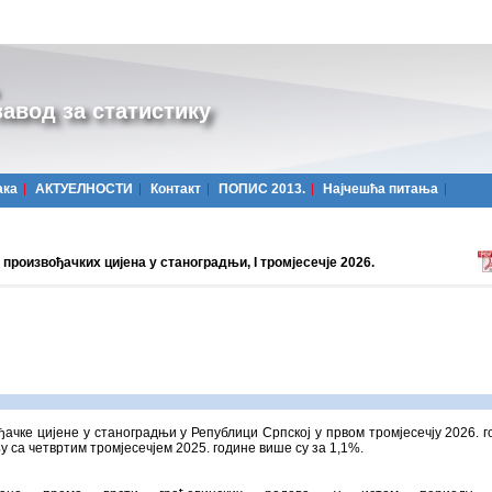
авод за статистику
ака
АКТУЕЛНОСТИ
Контакт
ПОПИС 2013.
Најчешћa питања
произвођачких цијена у станоградњи, I тромјесечје 2026.
ачке цијене у станоградњи у Републици Српској у првом тромјесечју 2026. г
 са четвртим тромјесечјем 2025. године више су за 1,1%.