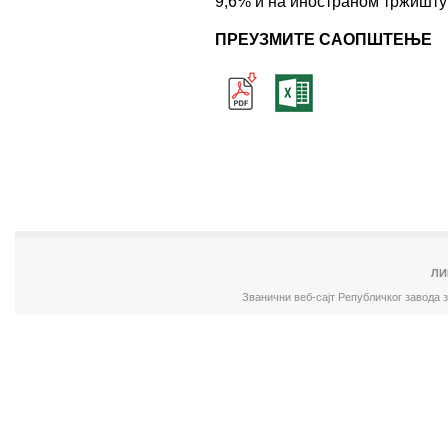
9,6% и на иностраном тржишту
ПРЕУЗМИТЕ САОПШТЕЊЕ
ЛИ
Званични веб-сајт Републичког завода 