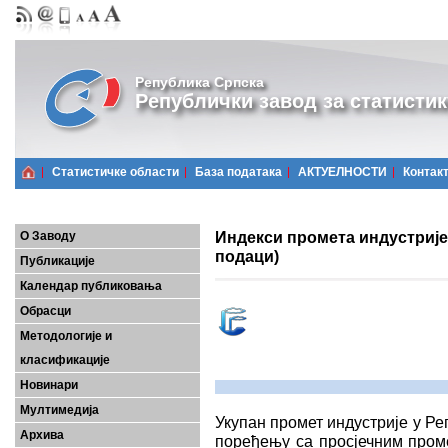
Република Српска
Републички завод за статистик
Статистичке области
Базa података
АКТУЕЛНОСТИ
Контак
Индекси промета индустријe,
О Заводу
подаци)
Публикације
Календар публиковања
Обрасци
Методологије и
класификације
Новинари
Мултимедија
Укупан промет индустрије у Реп
Архива
поређењу са просјечним проме