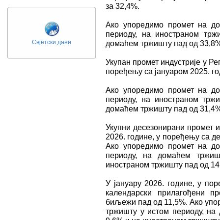
за 32,4%.
Ако упоредимо промет на д
периоду, на иностраном тр
Свјетски дани
домаћем тржишту пад од 33,8%
Укупан промет индустрије у Реп
поређењу са јануаром 2025. го
Ако упоредимо промет на д
периоду, на иностраном трж
домаћем тржишту пад од 31,4%
Укупни десезонирани промет и
2026. године, у поређењу са д
Ако упоредимо промет на д
периоду, на домаћем тржи
иностраном тржишту пад од 14
У јануару 2026. године, у по
календарски прилагођени пр
биљежи пад од 11,5%. Ако упо
тржишту у истом периоду, на