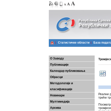
Република Српска
Републички з
Статистичке области
Базa подат
О Заводу
Тромјесе
Публикације
Календар публиковања
Обрасци
Методологије и
класификације
Реални р
Новинари
треће тр
Мултимедија
Посматр
Архива
тромјесе