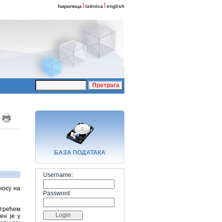
ћирилица
latinica
english
БАЗA ПОДАТАКА
Username:
носу на
Password:
 трећем
ен је у