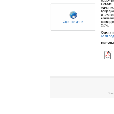
подручји
Остале 
Админист
вриједн
индустр
климати
Свјетски дани
санације
2,0%.
Серија п
бази по
ПРЕУЗМ
Зван