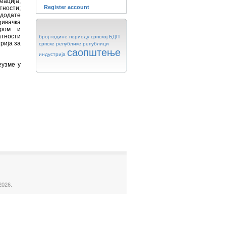
еација;
Register account
тности;
 додате
ђивачка
аром и
атности
број
године
периоду
српској
БДП
рија за
српске
републике
републици
саопштење
индустрија
еузме у
2026.