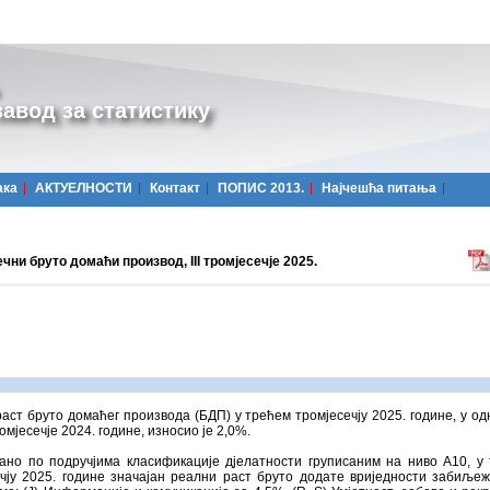
авод за статистику
ака
АКТУЕЛНОСТИ
Контакт
ПОПИС 2013.
Најчешћa питања
чни бруто домаћи производ, III тромјесечје 2025.
аст бруто домаћег производа (БДП) у трећем тромјесечју 2025. године, у од
омјесечје 2024. године, износио је 2,0%.
ано по подручјима класификације дјелатности груписаним на ниво А10, у
чју 2025. године значајан реални раст бруто додате вриједности забиљеж