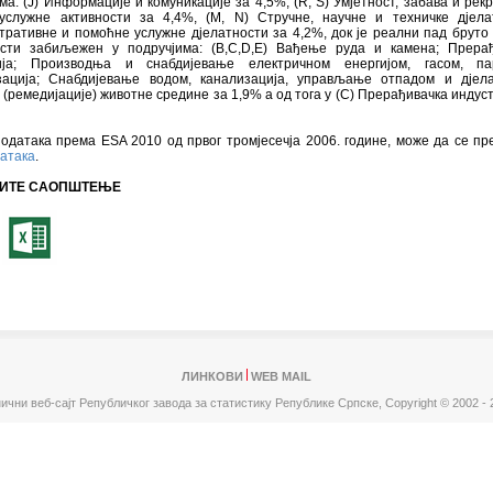
ма: (J) Информације и комуникације за 4,5%, (R, S) Умјетност, забава и рекр
услужне активности за 4,4%, (M, N) Стручне, научне и техничке дјела
ративне и помоћне услужне дјелатности за 4,2%, док је реални пад бруто
ости забиљежен у подручјима: (B,C,D,E) Вађење руда и камена; Прера
ија; Производња и снабдијевање електричном енергијом, гасом, п
зација; Снабдијевање водом, канализација, управљање отпадом и дјел
 (ремедијације) животне средине за 1,9% а од тога у (C) Прерађивачка индуст
одатака према ESA 2010 од првог тромјесечја 2006. године, може да се пр
датака
.
ИТЕ САОПШТЕЊЕ
ЛИНКОВИ
WEB MAIL
ични веб-сајт Републичког завода за статистику Републике Српске,
Copyright © 2002 - 