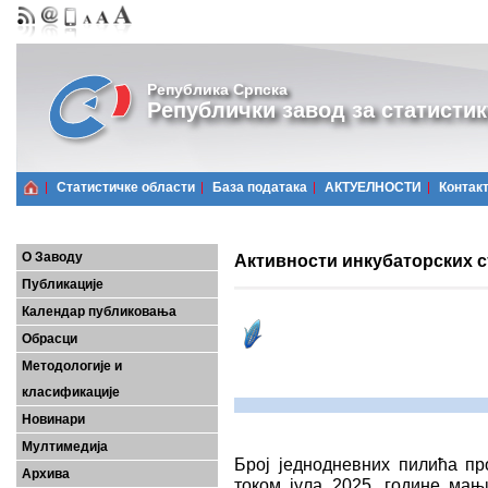
Република Српска
Републички завод за статистик
Статистичке области
Базa података
АКТУЕЛНОСТИ
Контак
О Заводу
Активности инкубаторских ст
Публикације
Календар публиковања
Обрасци
Методологије и
класификације
Новинари
Мултимедија
Број једнодневних пилића пр
Архива
током јула 2025. године мањ