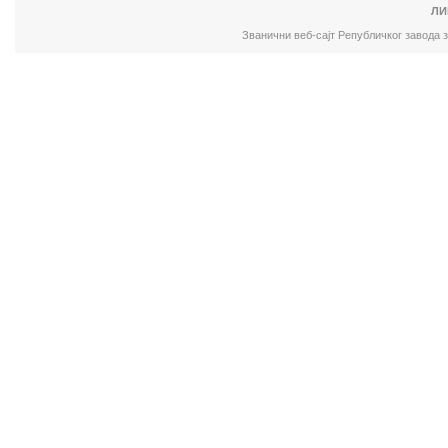
ЛИ
Званични веб-сајт Републичког завода 