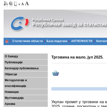
Република Српска
Републички завод за статистик
Статистичке области
Базa података
АКТУЕЛНОСТИ
Контак
О Заводу
Трговина на мало, јул 2025.
Публикације
Календар публиковања
Обрасци
Методологије и
класификације
Новинари
Мултимедија
Укупан промет у трговини на м
Архива
2025. године, посматран у тек