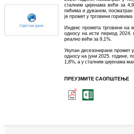
сталним цијенама већи за 4,
пићима и дуваном, посматран у
је промет у трговини горивима
Свјетски дани
Индекс промета трговине на м
односу на исти период 2024. 
реално већи за 9,1%.
Укупан десезонирани промет у 
односу на јуни 2025. године, 
1,8%, а у сталним цијенама мањ
ПРЕУЗМИТЕ САОПШТЕЊЕ