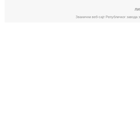
ЛИ
Званични веб-сајт Републичког завода 