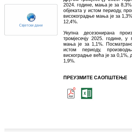
2024. године, мања је за 8,3
објеката у истом периоду, пр
високоградње мања је за 1,3%
12,4%.
Свјетски дани
Укупна десезонирана прои
тромјесечју 2025. године, у
мања је за 1,1%. Посматрано
истом периоду, производ
вискоградње већа је за 0,1%, 
1,9%.
ПРЕУЗМИТЕ САОПШТЕЊЕ