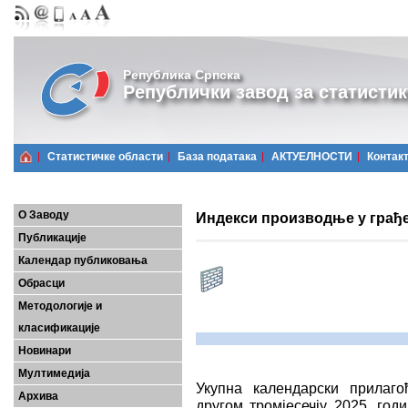
Република Српска
Републички завод за статистик
Статистичке области
Базa података
АКТУЕЛНОСТИ
Контак
О Заводу
Индекси производње у грађев
Публикације
Календар публиковања
Обрасци
Методологије и
класификације
Новинари
Мултимедија
Укупна календарски прилаг
Архива
другом тромјесечју 2025. год