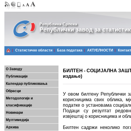
Република Српска
Републички завод за статистик
Статистичке области
Базa података
АКТУЕЛНОСТИ
Контак
О Заводу
БИЛТЕН - СОЦИЈАЛНА ЗАШТИТ
издање)
Публикације
Календар публиковања
Обрасци
У овом билтену Републички за
Методологије и
корисницима свих облика, мј
податке о установама социјал
класификације
Подаци су резултат редов
Новинари
извјештај о корисницима и обл
Мултимедија
Билтен садржи неколико пог
Архива