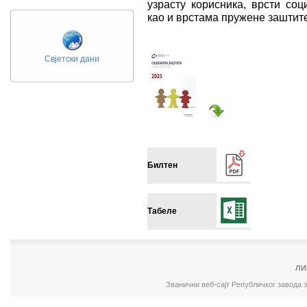
узрасту корисника, врсти соц
као и врстама пружене заштит
Свјетски дани
Билтен
Табеле
ЛИ
Званични веб-сајт Републичког завода 