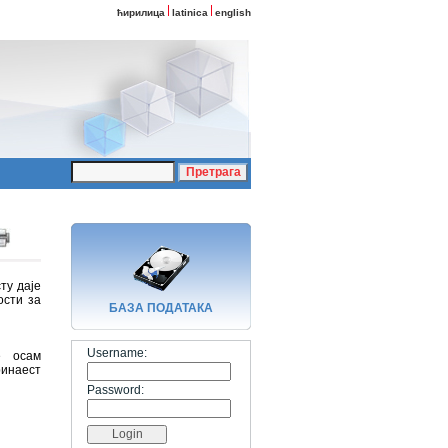
ћирилица
latinica
english
ту даје
ости за
БАЗA ПОДАТАКА
Username:
е осам
ринаест
Password: