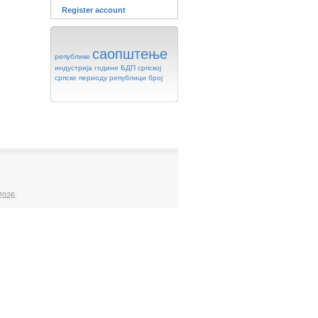
Register account
саопштење
републике
индустрија
године
БДП
српској
српске
периоду
републици
број
2026.