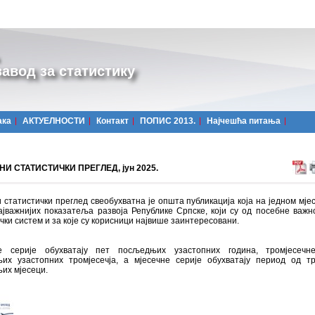
авод за статистику
ака
АКТУЕЛНОСТИ
Контакт
ПОПИС 2013.
Најчешћa питања
И СТАТИСТИЧКИ ПРЕГЛЕД, јун 2025.
 статистички преглед свеобухватна је општа публикација која на једном мјес
ајважнијих показатеља развоја Републике Српске, који су од посебне важн
чки систем и за које су корисници највише заинтересовани.
 серије обухватају пет посљедњих узастопних година, тромјесечн
их узастопних тромјесечја, а мјесечне серије обухватају период од т
их мјесеци.