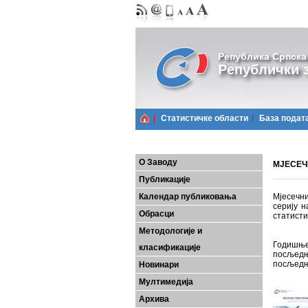
Република Српска
Републички з
Статистичке области
Базa подат
О Заводу
МЈЕСЕЧН
Публикације
Календар публиковања
Мјесечни
серију н
Обрасци
статисти
Методологије и
Годишње
класификације
посљедњ
посљедњ
Новинари
Мултимедија
Архива