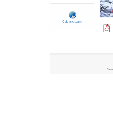
Свјетски дани
Зван