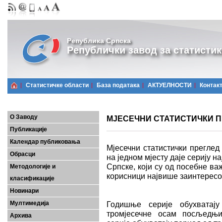
Република Српска
Републички завод за статистик
Статистичке области
Базa података
АКТУЕЛНОСТИ
Контак
О Заводу
МЈЕСЕЧНИ СТАТИСТИЧКИ ПРЕ
Публикације
Календар публиковања
Мјесечни статистички преглед
Обрасци
на једном мјесту даје серију 
Српске, који су од посебне важ
Методологије и
корисници највише заинтерес
класификације
Новинари
Мултимедија
Годишње серије обухватају
тромјесечне осам посљедњих
Архива