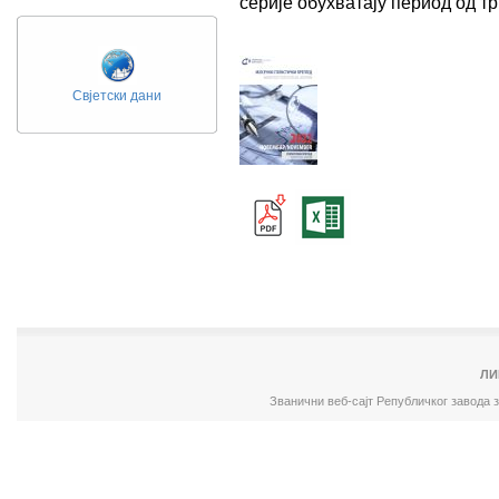
серије обухватају период од 
Свјетски дани
ЛИ
Званични веб-сајт Републичког завода 