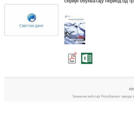
серије обухватају период од 
Свјетски дани
ЛИ
Званични веб-сајт Републичког завода 