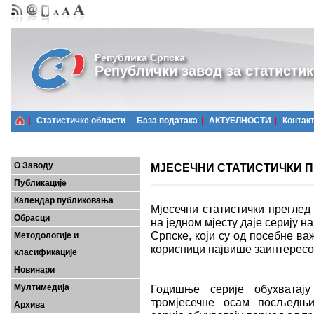
Република Српска
Републички завод за статистик
Статистичке области
Базa података
АКТУЕЛНОСТИ
Контак
О Заводу
МЈЕСЕЧНИ СТАТИСТИЧКИ ПРЕ
Публикације
Календар публиковања
Мјесечни статистички преглед
Обрасци
на једном мјесту даје серију 
Српске, који су од посебне важ
Методологије и
корисници највише заинтерес
класификације
Новинари
Мултимедија
Годишње серије обухватају
тромјесечне осам посљедњих
Архива