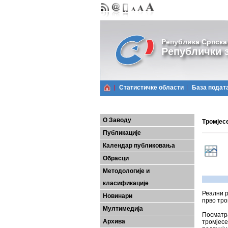
Република Српска
Републички з
Статистичке области
Базa подат
О Заводу
Тромјесе
Публикације
Календар публиковања
Обрасци
Методологије и
класификације
Реални р
Новинари
прво тро
Мултимедија
Посматра
Архива
тромјесе