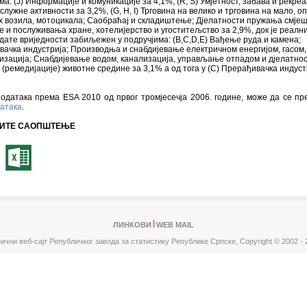
ма: (Ј) Информације и комуникације за 4,1%, (R, S) Умјетност, забава и рекреа
служне активности за 3,2%, (G, H, I) Трговина на велико и трговина на мало, о
 возила, мотоцикала; Саобраћај и складиштење; Дјелатности пружања смјеш
 и послуживања хране, хотелијерство и угоститељство за 2,9%, док је реалн
дате вриједности забиљежен у подручјима: (B,C,D,E) Вађење руда и камена;
ачка индустрија; Производња и снабдијевање електричном енергијом, гасом
изација; Снабдијевање водом, канализација, управљање отпадом и дјелатно
 (ремедијације) животне средине за 3,1% а од тога у (C) Прерађивачка индуст
одатака према ESA 2010 од првог тромјесечја 2006. године, може да се пр
датака
.
ИТЕ САОПШТЕЊЕ
ЛИНКОВИ
WEB MAIL
ични веб-сајт Републичког завода за статистику Републике Српске,
Copyright © 2002 - 