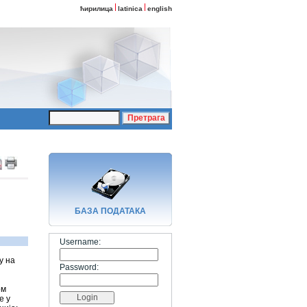
ћирилица
latinica
english
БАЗA ПОДАТАКА
Username:
у на
Password:
ом
е у