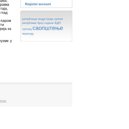
ција;
Register account
правка
таја,
и пад
републици
индустрија
српске
, паром
републике
број
године
БДП
сти
саопштење
рија за
српској
периоду
еузме у
2026.