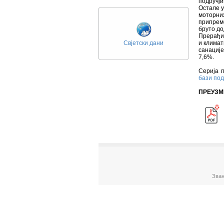
подручји
Остале у
моторних
припреме
бруто до
Прерађив
Свјетски дани
и климат
санације
7,6%.
Серија п
бази по
ПРЕУЗМ
Зван