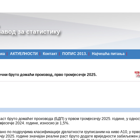
авод за статистику
ака
АКТУЕЛНОСТИ
Контакт
ПОПИС 2013.
Најчешћa питања
чни бруто домаћи производ, прво тромјесечје 2025.
аст бруто домаћег производа (БДП) у првом тромјесечју 2025. године, у однос
мјесечје 2024. године, износио је 1,5%.
но по подручјима класификације дјелатности груписаним на ниво А10, у прв
чју 2025. године значајан реални раст бруто додате вриједности забиљежен ј