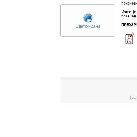
покривен
Извоз је
повећан 
ПРЕУЗМ
Свјетски дани
Зван