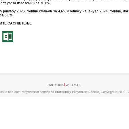
ост увоза извозом била 70,8%.
 у јануару 2025. године смањен за 4,6% у односу на јануар 2024. године, док 
за 8,0%.
ИТЕ САОПШТЕЊЕ
ЛИНКОВИ
WEB MAIL
ични веб-сајт Републичког завода за статистику Републике Српске,
Copyright © 2002 - 