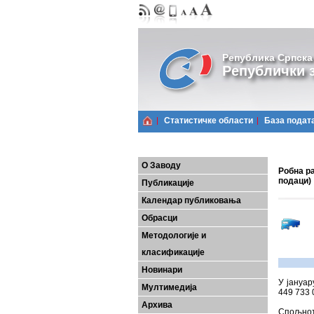
Република Српска
Републички з
Статистичке области
Базa подат
О Заводу
Робна ра
подаци)
Публикације
Календар публиковања
Обрасци
Методологије и
класификације
Новинари
У јануар
Мултимедија
449 733 
Архива
Спољнот