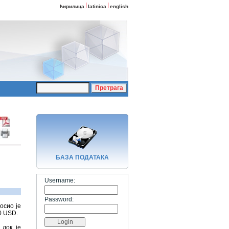
ћирилица
latinica
english
БАЗA ПОДАТАКА
Username:
Password:
осио је
00 USD.
 док је