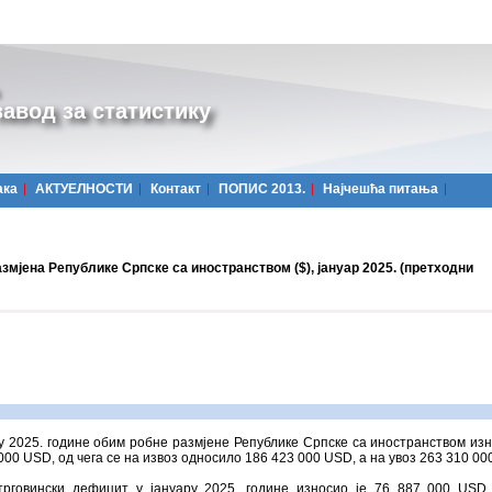
авод за статистику
ака
АКТУЕЛНОСТИ
Контакт
ПОПИС 2013.
Најчешћa питања
змјена Републике Српске са иностранством ($), јануар 2025. (претходни
у 2025. године обим робне размјене Републике Српске са иностранством изн
000 USD, од чега се на извоз односило 186 423 000 USD, а на увоз 263 310 0
рговински дефицит у јануару 2025. године износио је 76 887 000 USD,