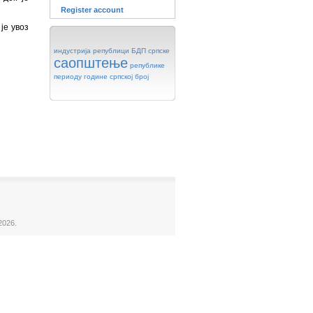
Register account
је увоз
индустрија
републици
БДП
српске
саопштење
републике
периоду
године
српској
број
2026.