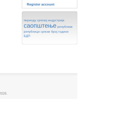
Register account
периоду
српској
индустрија
саопштење
републике
републици
српске
број
године
БДП
2026.