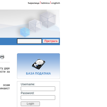
ћирилица
latinica
english
ту даје
ости за
БАЗA ПОДАТАКА
Username:
е осам
ринаест
Password: