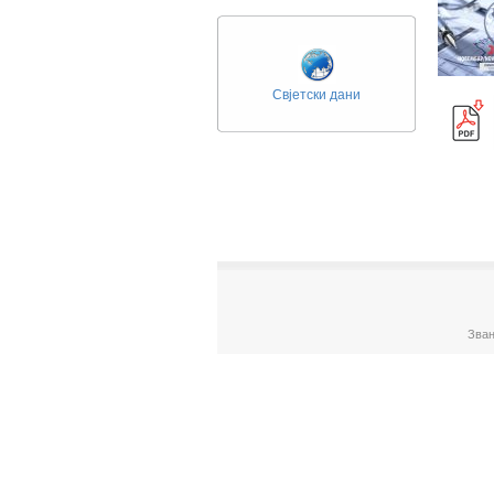
Свјетски дани
Зван