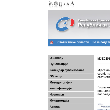
Република Српска
Републички з
Статистичке области
Базa подат
О Заводу
МЈЕСЕЧН
Публикације
Календар публиковања
Мјесечни
серију н
Обрасци
статисти
Методологије и
Годишње
класификације
посљедњ
посљедњ
Новинари
Мултимедија
Архива