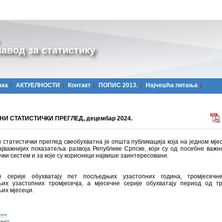
авод за статистику
ака
АКТУЕЛНОСТИ
Контакт
ПОПИС 2013.
Најчешћa питања
И СТАТИСТИЧКИ ПРЕГЛЕД, децембар 2024.
 статистички преглед свеобухватна је општа публикација која на једном мјес
ајважнијих показатеља развоја Републике Српске, који су од посебне важн
чки систем и за које су корисници највише заинтересовани.
 серије обухватају пет посљедњих узастопних година, тромјесечн
их узастопних тромјесечја, а мјесечне серије обухватају период од т
их мјесеци.