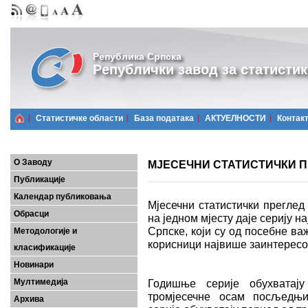
Република Српска
Републички завод за статистик
Статистичке области
Базa података
АКТУЕЛНОСТИ
Контак
О Заводу
МЈЕСЕЧНИ СТАТИСТИЧКИ ПРЕ
Публикације
Календар публиковања
Мјесечни статистички преглед
Обрасци
на једном мјесту даје серију 
Српске, који су од посебне важ
Методологије и
корисници највише заинтерес
класификације
Новинари
Мултимедија
Годишње серије обухватају
тромјесечне осам посљедњих
Архива