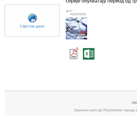
серије обухватају период од 
Свјетски дани
ЛИ
Званични веб-сајт Републичког завода 