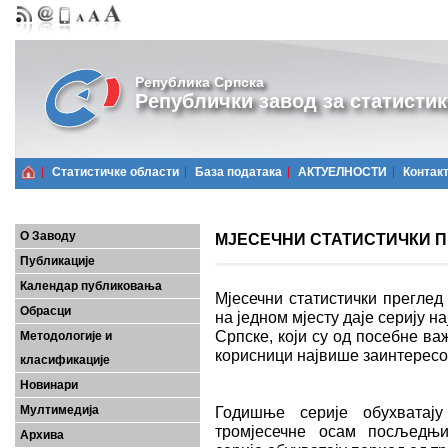
Република Српска
Републички завод за статистик
Статистичке области
Базa података
АКТУЕЛНОСТИ
Контак
О Заводу
МЈЕСЕЧНИ СТАТИСТИЧКИ ПРЕ
Публикације
Календар публиковања
Мјесечни статистички преглед
Обрасци
на једном мјесту даје серију 
Српске, који су од посебне важ
Методологије и
корисници највише заинтерес
класификације
Новинари
Мултимедија
Годишње серије обухватају
тромјесечне осам посљедњих
Архива