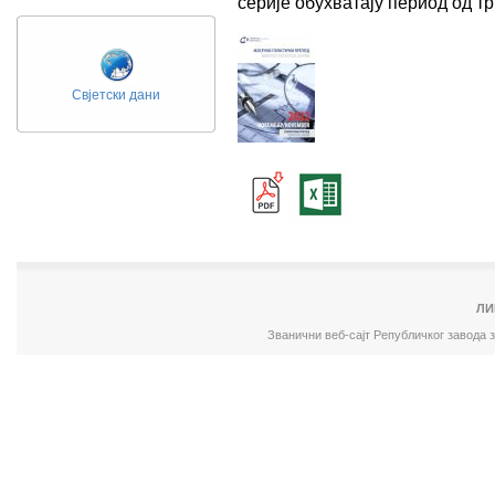
серије обухватају период од 
Свјетски дани
ЛИ
Званични веб-сајт Републичког завода 