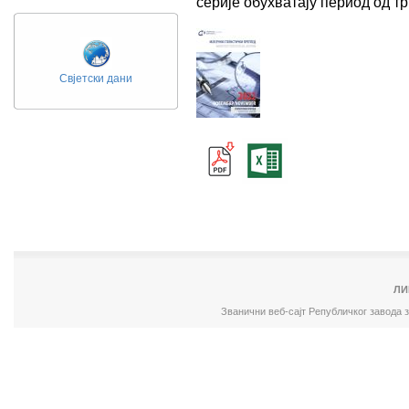
серије обухватају период од 
Свјетски дани
ЛИ
Званични веб-сајт Републичког завода 