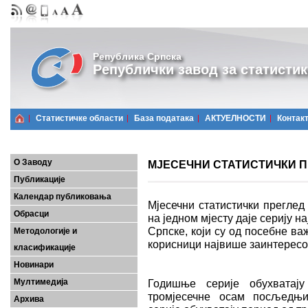
Република Српска
Републички завод за статистик
Статистичке области
Базa података
АКТУЕЛНОСТИ
Контак
О Заводу
МЈЕСЕЧНИ СТАТИСТИЧКИ ПРЕ
Публикације
Календар публиковања
Мјесечни статистички преглед
Обрасци
на једном мјесту даје серију 
Српске, који су од посебне важ
Методологије и
корисници највише заинтерес
класификације
Новинари
Мултимедија
Годишње серије обухватају
тромјесечне осам посљедњих
Архива