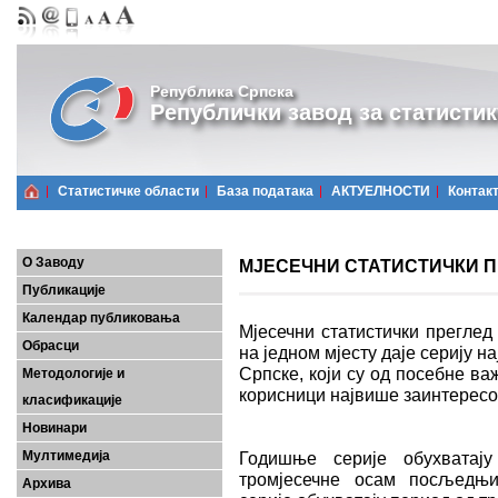
Република Српска
Републички завод за статистик
Статистичке области
Базa података
АКТУЕЛНОСТИ
Контак
О Заводу
МЈЕСЕЧНИ СТАТИСТИЧКИ ПРЕ
Публикације
Календар публиковања
Мјесечни статистички преглед
Обрасци
на једном мјесту даје серију 
Српске, који су од посебне важ
Методологије и
корисници највише заинтерес
класификације
Новинари
Мултимедија
Годишње серије обухватају
тромјесечне осам посљедњих
Архива