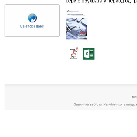
серије обухватају период од 
Свјетски дани
ЛИ
Званични веб-сајт Републичког завода 