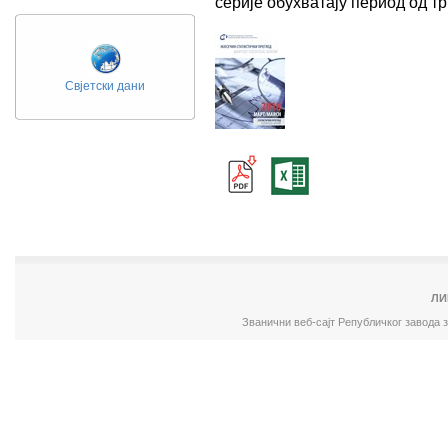
серије обухватају период од 
Свјетски дани
ЛИ
Званични веб-сајт Републичког завода 