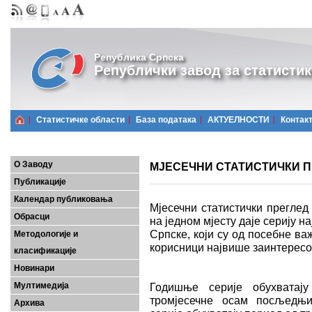
Република Српска
Републички завод за статистик
Статистичке области
Базa података
АКТУЕЛНОСТИ
Контак
О Заводу
МЈЕСЕЧНИ СТАТИСТИЧКИ ПРЕ
Публикације
Календар публиковања
Мјесечни статистички преглед
Обрасци
на једном мјесту даје серију 
Српске, који су од посебне важ
Методологије и
корисници највише заинтерес
класификације
Новинари
Мултимедија
Годишње серије обухватају
тромјесечне осам посљедњих
Архива