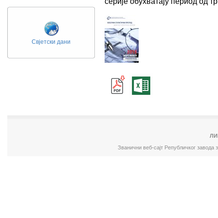
серије обухватају период од 
Свјетски дани
ЛИ
Званични веб-сајт Републичког завода 