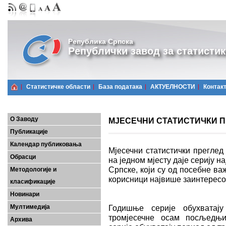
Република Српска
Републички завод за статистик
Статистичке области
Базa података
АКТУЕЛНОСТИ
Контак
О Заводу
МЈЕСЕЧНИ СТАТИСТИЧКИ ПР
Публикације
Календар публиковања
Мјесечни статистички преглед
Обрасци
на једном мјесту даје серију 
Српске, који су од посебне важ
Методологије и
корисници највише заинтерес
класификације
Новинари
Мултимедија
Годишње серије обухватају
тромјесечне осам посљедњих
Архива