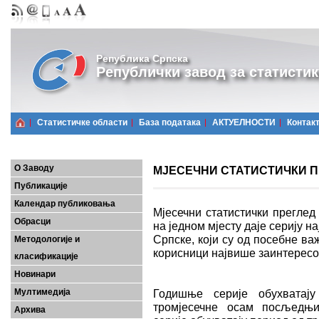
Република Српска
Републички завод за статистик
Статистичке области
Базa података
АКТУЕЛНОСТИ
Контак
О Заводу
МЈЕСЕЧНИ СТАТИСТИЧКИ ПРЕ
Публикације
Календар публиковања
Мјесечни статистички преглед
Обрасци
на једном мјесту даје серију 
Српске, који су од посебне важ
Методологије и
корисници највише заинтерес
класификације
Новинари
Мултимедија
Годишње серије обухватају
тромјесечне осам посљедњих
Архива