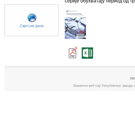
серије обухватају период од 
Свјетски дани
ЛИ
Званични веб-сајт Републичког завода 