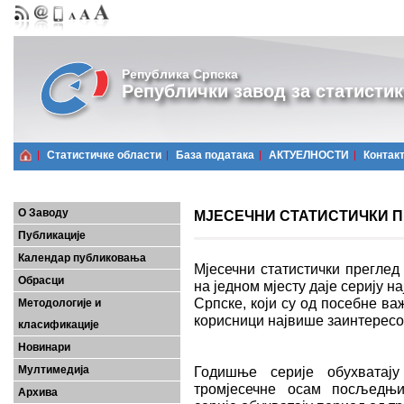
Република Српска
Републички завод за статистик
Статистичке области
Базa података
АКТУЕЛНОСТИ
Контак
О Заводу
МЈЕСЕЧНИ СТАТИСТИЧКИ ПРЕ
Публикације
Календар публиковања
Мјесечни статистички преглед
Обрасци
на једном мјесту даје серију 
Српске, који су од посебне важ
Методологије и
корисници највише заинтерес
класификације
Новинари
Мултимедија
Годишње серије обухватају
тромјесечне осам посљедњих
Архива