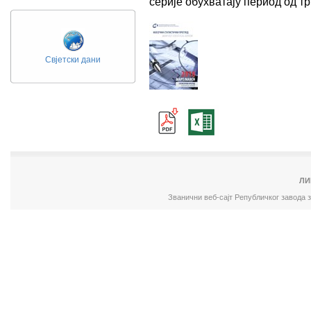
серије обухватају период од 
Свјетски дани
ЛИ
Званични веб-сајт Републичког завода 