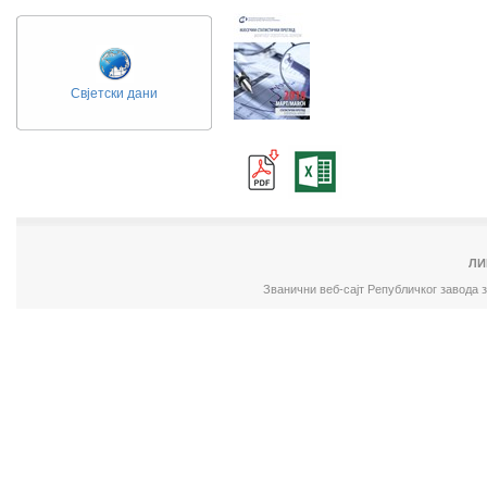
Свјетски дани
ЛИ
Званични веб-сајт Републичког завода 