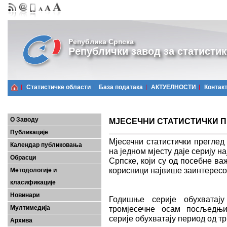
Република Српска
Републички завод за статистик
Статистичке области
Базa података
АКТУЕЛНОСТИ
Контак
О Заводу
МЈЕСЕЧНИ СТАТИСТИЧКИ ПР
Публикације
Мјесечни статистички преглед
Календар публиковања
на једном мјесту даје серију 
Обрасци
Српске, који су од посебне важ
корисници највише заинтерес
Методологије и
класификације
Новинари
Годишње серије обухватају
Мултимедија
тромјесечне осам посљедњих
серије обухватају период од 
Архива