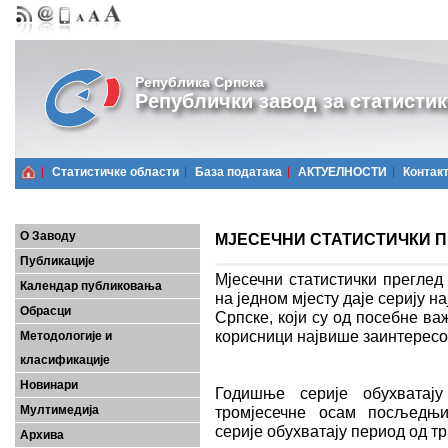
Република Српска
Републички завод за статистик
Статистичке области
Базa података
АКТУЕЛНОСТИ
Контак
О Заводу
МЈЕСЕЧНИ СТАТИСТИЧКИ ПРЕ
Публикације
Мјесечни статистички преглед
Календар публиковања
на једном мјесту даје серију 
Обрасци
Српске, који су од посебне важ
корисници највише заинтерес
Методологије и
класификације
Новинари
Годишње серије обухватају
Мултимедија
тромјесечне осам посљедњих
серије обухватају период од 
Архива