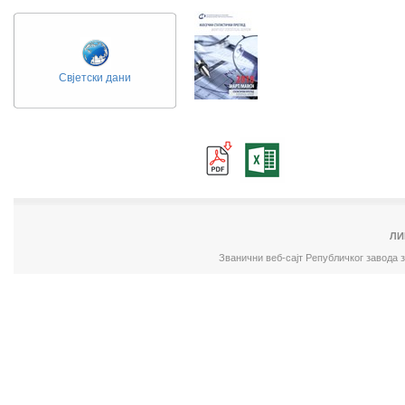
Свјетски дани
ЛИ
Званични веб-сајт Републичког завода 