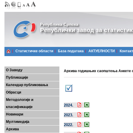
Република Српска
Републички завод за статистик
Статистичке области
Базa података
АКТУЕЛНОСТИ
Контак
О Заводу
Архива годишњих саопштења Анкете о
Публикације
Календар публиковања
Обрасци
Методологије и
2024.
класификације
Новинари
2023.
Мултимедија
2022.
Архива