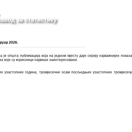
авод за статистику
уар 2026.
 је општа публикација која на једном мјесту даје серију најважнијих показ
за које су корисници највише заинтересовани.
 узастопних година, тромјесечне осам посљедњих узастопних тромјесечја