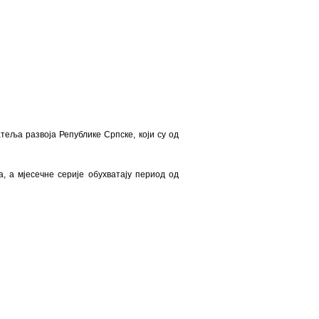
атеља развоја Републике Српске, који су од
, а мјесечне серије обухватају период од