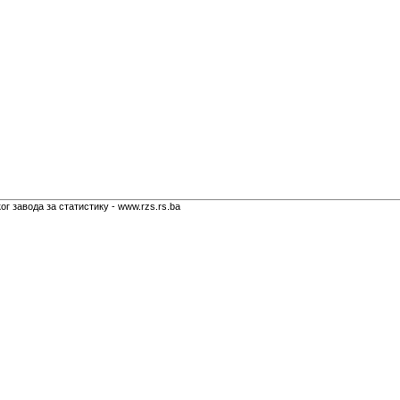
г завода за статистику - www.rzs.rs.ba