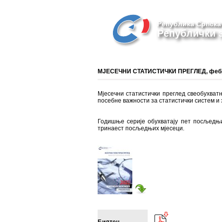
Република Српска
Републички з
МЈЕСЕЧНИ СТАТИСТИЧКИ ПРЕГЛЕД, фебр
Мјесечни статистички преглед свеобухватна
посебне важности за статистички систем и 
Годишње серије обухватају пет посљедњих
тринаест посљедњих мјесеци.