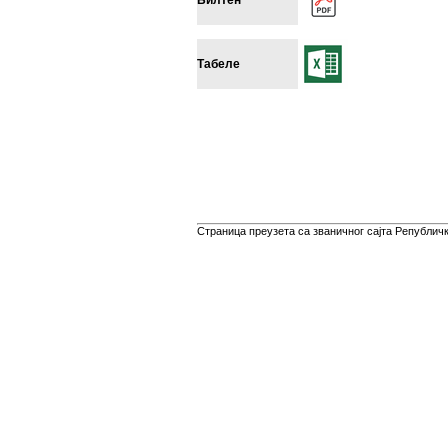
Билтен
Табеле
Страница преузета са званичног сајта Републичко