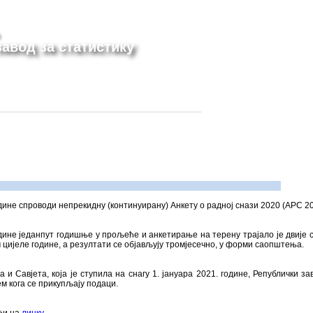
авод за статистику
одине спроводи непрекидну (континуирану) Анкету о радној снази 2020 (АРС 20
одине једанпут годишње у прољеће и анкетирање на терену трајало је двије с
 цијеле године, а резултати се објављују тромјесечно, у форми саопштења.
 и Савјета, која је ступила на снагу 1. јануара 2021. године, Републички з
м кога се прикупљају подаци.