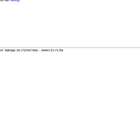
ћи на
линку
.
г завода за статистику - www.rzs.rs.ba