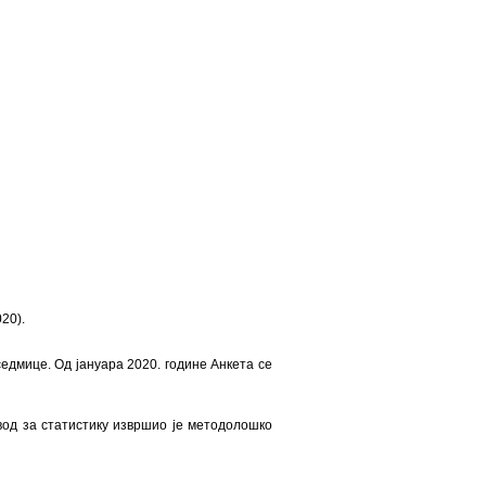
20).
едмице. Од јануара 2020. године Анкета се
авод за статистику извршио је методолошко