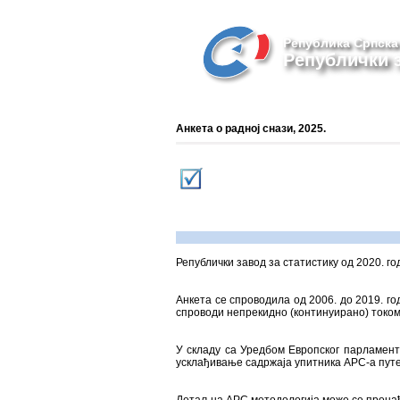
Република Српска
Републички з
Анкета о радној снази, 2025.
Републички завод за статистику од 2020. г
Анкета се спроводила од 2006. до 2019. г
спроводи непрекидно (континуирано) током
У складу са Уредбом Европског парламента
усклађивање садржаја упитника АРС-а путе