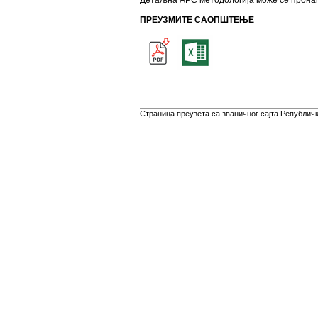
Детаљна АРС методологија може се прона
ПРЕУЗМИТЕ САОПШТЕЊЕ
Страница преузета са званичног сајта Републичко