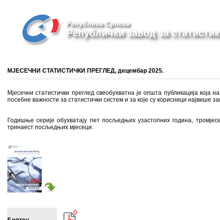
Република Српска
Републички завод за статистик
МЈЕСЕЧНИ СТАТИСТИЧКИ ПРЕГЛЕД, децембар 2025.
Мјесечни статистички преглед свеобухватна је општа публикација која на 
посебне важности за статистички систем и за које су корисници највише з
Годишње серије обухватају пет посљедњих узастопних година, тромјесе
тринаест посљедњих мјесеци.