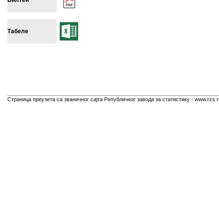
Билтен
Табеле
Страница преузета са званичног сајта Републичког завода за статистику - www.rzs.r