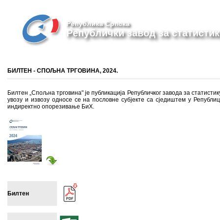
Република Српска
Републички завод за статистик
БИЛТЕН - СПОЉНА ТРГОВИНА, 2024.
Билтен „Спољна трговина" је публикација Републичког завода за статистику
увозу и извозу односе се на пословне субјекте са сједиштем у Републиц
индиректно опорезивање БиХ.
Билтен