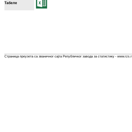
Табеле
Страница преузета са званичног сајта Републичког завода за статистику - www.rzs.r