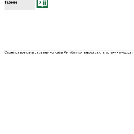
Табеле
Страница преузета са званичног сајта Републичког завода за статистику - www.rzs.r