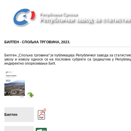
Република Српска
Републички завод за статистик
БИЛТЕН - СПОЉНА ТРГОВИНА, 2023.
Билтен „Спољна трговина" је публикација Републичког завода за статистику
увозу и извозу односе се на пословне субјекте са сједиштем у Републиц
индиректно опорезивање БиХ.
Билтен