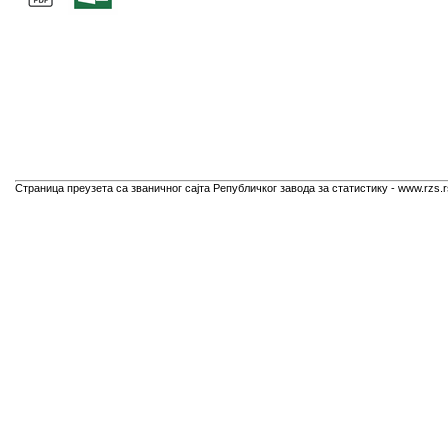
Страница преузета са званичног сајта Републичког завода за статистику - www.rzs.r