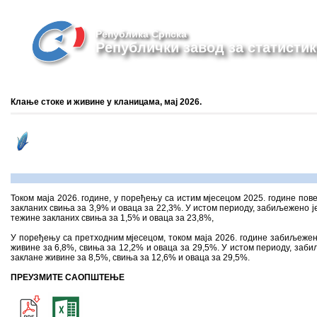
Република Српска
Републички завод за статистик
Клање стоке и живине у кланицама, мaј 2026.
Током маја 2026. године, у поређењу са истим мјесецом 2025. године пове
закланих свиња за 3,9% и оваца за 22,3%. У истом периоду, забиљежено ј
тежине закланих свиња за 1,5% и оваца за 23,8%,
У поређењу са претходним мјесецом, током маја 2026. године забиљежено
живине за 6,8%, свиња за 12,2% и оваца за 29,5%. У истом периоду, заб
заклане живине за 8,5%, свиња за 12,6% и оваца за 29,5%.
ПРЕУЗМИТЕ САОПШТЕЊЕ