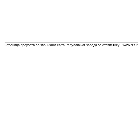
Страница преузета са званичног сајта Републичког завода за статистику - www.rzs.r