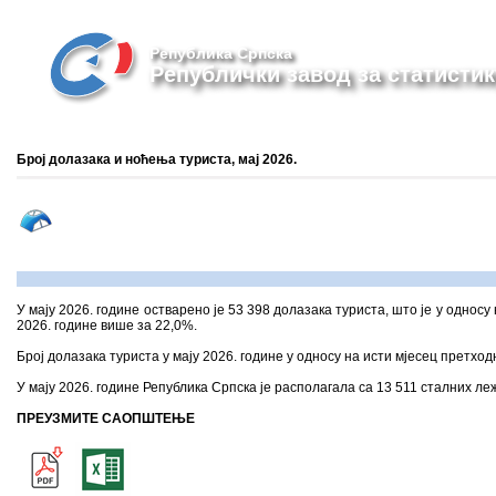
Република Српска
Републички завод за статистик
Број долазака и ноћења туриста, мај 2026.
У мају 2026. године остварено је 53 398 долазака туриста, што је у однос
2026. године више за 22,0%.
Број долазака туриста у мају 2026. године у односу на исти мјесец претходн
У мају 2026. године Република Српска је располагала са 13 511 сталних леж
ПРЕУЗМИТЕ САОПШТЕЊЕ