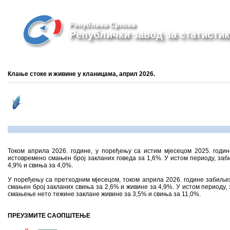
Република Српска
Републички завод за статистик
Клање стоке и живине у кланицама, април 2026.
Током априла 2026. године, у поређењу са истим мјесецом 2025. годин
истовремено смањен број закланих говеда за 1,6%. У истом периоду, за
4,9% и свиња за 4,0%.
У поређењу са претходним мјесецом, током априла 2026. године забиљеж
смањен број закланих свиња за 2,6% и живине за 4,9%. У истом периоду,
смањење нето тежине заклане живине за 3,5% и свиња за 11,0%.
ПРЕУЗМИТЕ САОПШТЕЊЕ