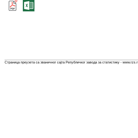
Страница преузета са званичног сајта Републичког завода за статистику - www.rzs.r