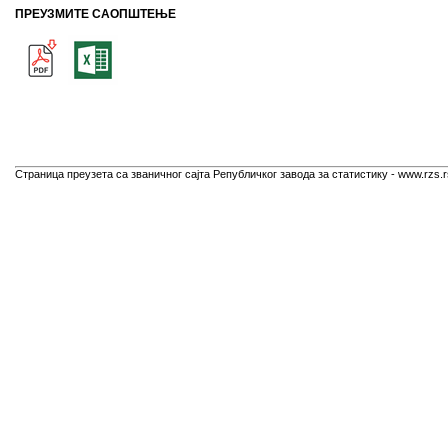
ПРЕУЗМИТЕ САОПШТЕЊЕ
Страница преузета са званичног сајта Републичког завода за статистику - www.rzs.r