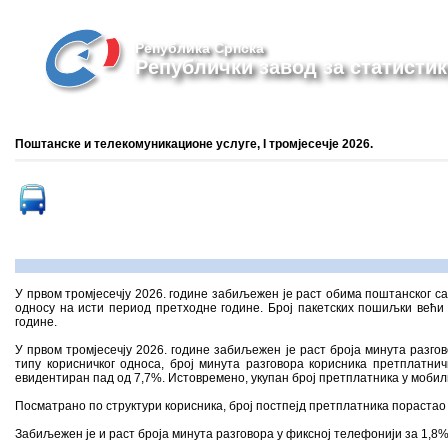
Република Српска
Републички завод за статистик
Поштанске и телекомуникационе услуге, I тромјесечје 2026.
У првом тромјесечју 2026. године забиљежен је раст обима поштанског са
односу на исти период претходне године. Број пакетских пошиљки већи 
године.
У првом тромјесечју 2026. године забиљежен је раст броја минута разго
типу корисничког односа, број минута разговора корисника претплатничк
евидентиран пад од 7,7%. Истовремено, укупан број претплатника у мобилн
Посматрано по структури корисника, број постпејд претплатника порастао ј
Забиљежен је и раст броја минута разговора у фиксној телефонији за 1,8%