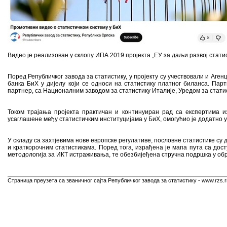
Видео је реализован у склопу ИПА 2019 пројекта „ЕУ за даљи развој статист
Поред Републичког завода за статистику, у пројекту су учествовали и Аген
банка БиХ у дијелу који се односи на статистику платног биланса. Парт
партнер, са Националним заводом за статистику Италије, Уредом за стати
Током трајања пројекта практичан и континуиран рад са експертима и
усаглашене међу статистичким институцијама у БиХ, омогућио је додатно 
У складу са захтјевима нове европске регулативе, пословне статистике су 
и краткорочним статистикама. Поред тога, израђена је мапа пута са до
методологија за ИКТ истраживања, те обезбијеђена стручна подршка у об
Страница преузета са званичног сајта Републичког завода за статистику - www.rzs.r