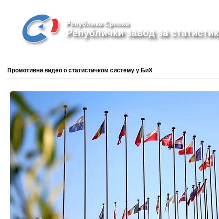
Република Српска
Републички завод за статистик
Промотивни видео о статистичком систему у БиХ