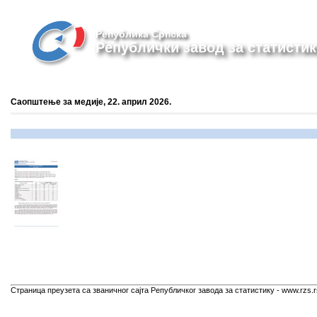
Република Српска
Републички завод за статистик
Саопштење за медије, 22. април 2026.
Страница преузета са званичног сајта Републичког завода за статистику - www.rzs.r