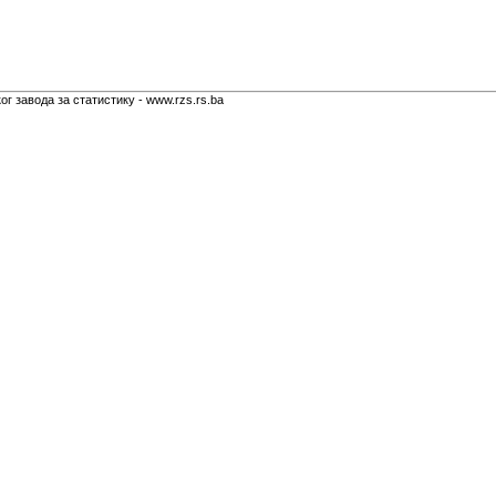
г завода за статистику - www.rzs.rs.ba