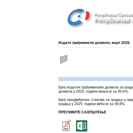
Република Српска
Републички з
Издате грађевинске дозволе, март 2026.
Број издатих грађевинских дозвола за градњ
дозвола у 2025. години мањи је за 30,4%.
Број предвиђених станова за градњу у мар
градњу у 2025. години већи је за 39,9%.
ПРЕУЗМИТЕ САОПШТЕЊЕ