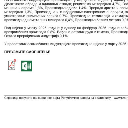
По областима индустријске производње, у марту 2026. године у односу
дјелатности обраде и одлагања отпада; рециклажа материјала 4,7%, Ва
машина и опреме 1,8%, Производња одјеће 1,4%, Прерада дрвета и произ
материјала 1,3%, Производња и снабдијевање електричном енергијом, г
умножавање снимљених записа 0,7%, Производња хемикалија и хемијски
производа од неметалних минерала 0,4%, Производња базних метала 0,3
Пад цијена у марту 2026. године у односу на фебруар 2026. године за
прехрамбених производа 0,8%, Вађење осталих руда и камена, Производ
Остала прерађивачка индустрија 0,1%.
У преосталих осам области индустријске производње цијене у марту 2026. г
ПРЕУЗМИТЕ САОПШТЕЊЕ
Страница преузета са званичног сајта Републичког завода за статистику - www.rzs.r