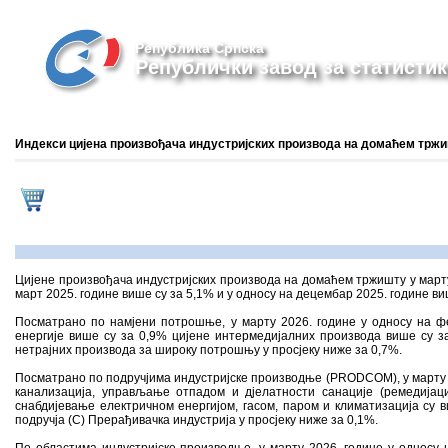
Република Српска
Републички завод за статистик
Индекси цијена произвођача индустријских производа на домаћем тржиш
Цијенe произвођачa индустријских производа на домаћем тржишту у марту 
март 2025. године више су за 5,1% и у односу на децембар 2025. године ви
Посматрано по намјени потрошње, у марту 2026. године у односу на фе
енергије више су за 0,9% цијене интермедијалних производа више су з
нетрајних производа за широку потрошњу у просјеку ниже за 0,7%.
Посматрано по подручјима индустријске производње (PRODCOM), у марту 20
канализација, управљање отпадом и дјелатности санације (ремедијаци
снабдијевање електричном енергијом, гасом, паром и климатизација су в
подручја (C) Прерађивачка индустрија у просјеку ниже за 0,1%.