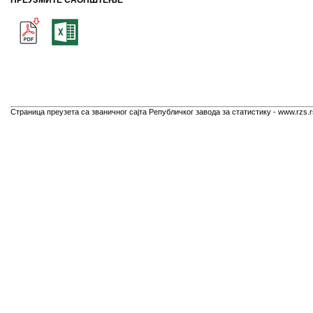
ПРЕУЗМИТЕ САОПШТЕЊЕ
Страница преузета са званичног сајта Републичког завода за статистику - www.rzs.r