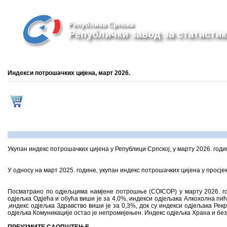
Република Српска
Републички завод за статистик
Индекси потрошачких цијена, март 2026.
Укупан индекс потрошачких цијена у Републици Српској, у марту 2026. годи
У односу на март 2025. године, укупан индекс потрошачких цијена у просјек
Посматрано по одјељцима намјене потрошње (COICOP) у марту 2026. год
одјељка Одјећа и обућа виши је за 4,0%, индекси одјељака Алкохолна пи
,индекс одјељка Здравство виши је за 0,3%, док су индекси одјељака Рек
одјељка Комуникације остао је непромијењен. Индекс одјељка Храна и беза