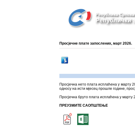
Република Српска
Републички з
Просјечне плате запослених, март 2026.
Просјечна нето плата исплаћена у марту 20
односу на исти мјесец прошле године, прос
Просјечна бруто плата исплаћена у марту 2
ПРЕУЗМИТЕ САОПШТЕЊЕ