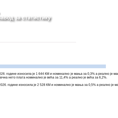
авод за статистику
26. године износила је 1 644 КМ и номинално је мања за 0,3% а реално је ма
јечна нето плата номинално је већа за 11,4% а реално је већа за 6,2%.
026. године износила је 2 528 КМ и номинално је мања за 0,5% а реално је м