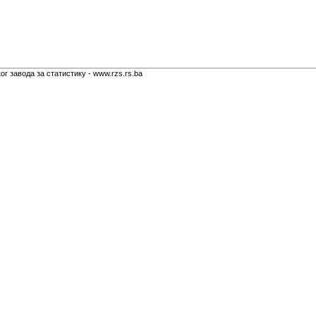
г завода за статистику - www.rzs.rs.ba