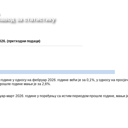
авод за статистику
026. (претходни подаци)
 године у односу на фебруар 2026. године већи је за 0,1%, у односу на просје
прошле године мањи је за 2,6%.
нуар-март 2026. године у поређењу са истим периодом прошле године, мањи је