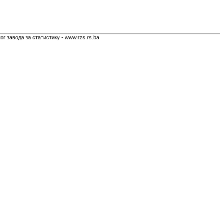
г завода за статистику - www.rzs.rs.ba