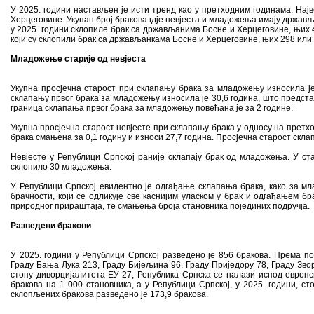
У 2025. години настављен је исти тренд као у претходним годинама. На
Херцеговине. Укупан број бракова гдје невјеста и младожења имају државља
у 2025. години склопиле брак са држављанима Босне и Херцеговине, њих 
који су склопили брак са држављанкама Босне и Херцеговине, њих 298 или
Младожење старије од невјеста
Укупна просјечна старост при склапању брака за младожењу износила је
склапању првог брака за младожењу износила је 30,6 година, што предста
граница склапања првог брака за младожењу повећана је за 2 године.
Укупна просјечна старост невјесте при склапању брака у односу на претход
брака смањена за 0,1 годину и износи 27,7 година. Просјечна старост склап
Невјесте у Републици Српској раније склапају брак од младожења. У стар
склопило 30 младожења.
У Републици Српској евидентно је одгађање склапања брака, како за м
брачности, који се одликује све каснијим уласком у брак и одгађањем б
природног прираштаја, те смањења броја становника појединих подручја.
Разведени бракови
У 2025. години у Републици Српској разведено је 856 бракова. Према 
Граду Бања Лука 213, Граду Бијељина 96, Граду Приједору 78, Граду Зв
стопу диворцијалитета ЕУ-27, Република Српска се налази испод европск
бракова на 1 000 становника, а у Републици Српској, у 2025. години, с
склопљених бракова разведено је 173,9 бракова.