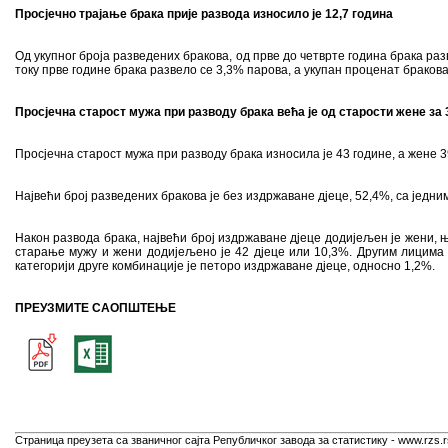
Просјечно трајање брака прије развода износило је 12,7 година
Од укупног броја разведених бракова, од прве до четврте година брака раз
току прве године брака развело се 3,3% парова, а укупан проценат браков
Просјечна старост мужа при разводу брака већа је од старости жене за 
Просјечна старост мужа при разводу брака износила је 43 године, а жене 3
Највећи број разведених бракова је без издржаване дјеце, 52,4%, са једним
Након развода брака, највећи број издржаване дјеце додијељен је жени, њ
старање мужу и жени додијељено је 42 дјеце или 10,3%. Другим лицима 
категорији друге комбинације је петоро издржаване дјеце, односно 1,2%.
ПРЕУЗМИТЕ САОПШТЕЊЕ
Страница преузета са званичног сајта Републичког завода за статистику - www.rzs.r