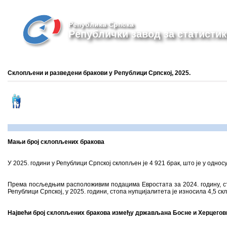
Република Српска
Републички завод за статистик
Склопљени и разведени бракови у Републици Српској, 2025.
Мањи број склопљених бракова
У 2025. години у Републици Српској склопљен je 4 921 брак, што је у однос
Према посљедњим расположивим подацима Евростата за 2024. годину, сто
Републици Српској, у 2025. години, стопа нупцијалитета је износила 4,5 с
Највећи број склопљених бракова између држављана Босне и Херцегов