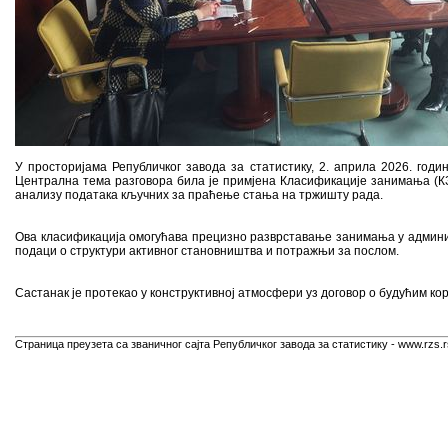
У просторијама Републичког завода за статистику, 2. априла 2026. го
Централна тема разговора била је примјена Класификације занимања (КЗБ
анализу података кључних за праћење стања на тржишту рада.
Ова класификација омогућава прецизно разврставање занимања у админи
подаци о структури активног становништва и потражњи за послом.
Састанак је протекао у конструктивној атмосфери уз договор о будућим 
Страница преузета са званичног сајта Републичког завода за статистику - www.rzs.r