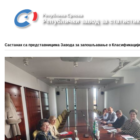
Република Српска
Републички завод за статистик
Састанак са представницима Завода за запошљавање о Класификациј