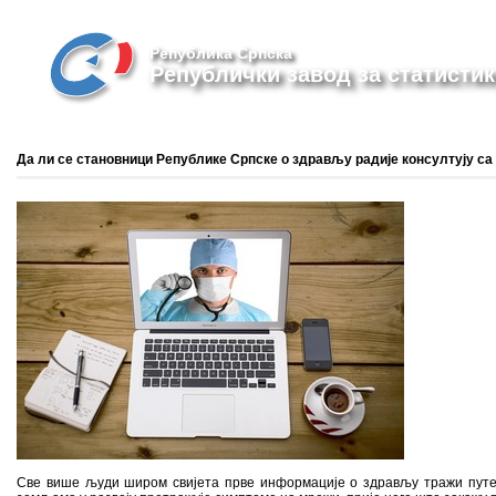
Република Српска
Републички завод за статистик
Да ли се становници Републике Српске о здрављу радије консултују с
Све више људи широм свијета прве информације о здрављу тражи путем 