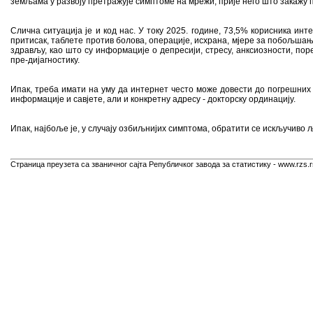
земљама у развоју претражује симптоме на мрежи, прије него што закажу 
Слична ситуација је и код нас. У току 2025. године, 73,5% корисника ин
притисак, таблете против болова, операције, исхрана, мјере за побољша
здрављу, као што су информације о депресији, стресу, анксиозности, пор
пре-дијагностику.
Ипак, треба имати на уму да интернет често може довести до погрешних 
информације и савјете, али и конкретну адресу - докторску ординацију.
Ипак, најбоље је, у случају озбиљнијих симптома, обратити се искључиво 
Страница преузета са званичног сајта Републичког завода за статистику - www.rzs.r